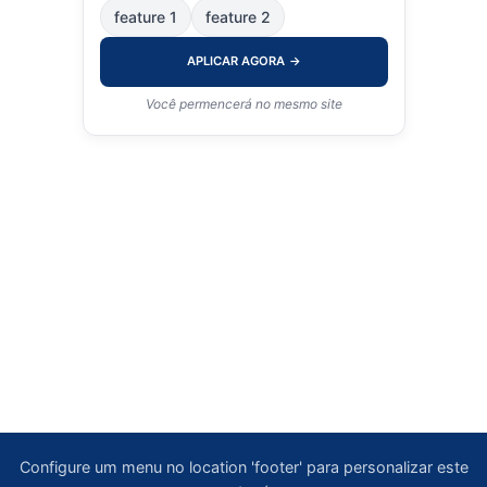
feature 1
feature 2
APLICAR AGORA
→
Você permencerá no mesmo site
Configure um menu no location 'footer' para personalizar este